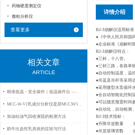
药物硬度测定仪
详情介绍
微粒分析仪
查看更多
BJ-3崩解仪适用标准
●《中华人民共和国
●企业标准《崩解时
BJ-3崩解仪特点：
●三杯，十八管。
相关文章
●三杯三路，各路单
ARTICLE
●自动控制温度，温
●吊蓝及吊杆等采用
●采用微型水泵循环
精准低温・安全操作｜低温操作台 —— 化工低温合成与样品处理核心装备
●全自动智能化控制
●可以随意预置时间
MCC-W-V1乳成分分析仪是原MCC30/50SEC升级版
●自动化，自动检测
BJ-3技术指标：
加油站油气回收液阻的检测方法
●升降吊篮数量 
奶牛出血性乳房炎的症状与疗法
●吊篮玻璃管数 