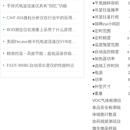
●平底烧杯容积 
手持式电波流速仪具有“回忆”功能
●吊篮往返频率 （
●吊篮往返行程 （
GWF-8JA微粒分析仪在行业中的应用及突出特点
●筛网zui小间距 
BOD测定仪在测量上采用了什么原理你清楚吗？
●定时范围 （
●定时精度 ±
美国Decatur德卡托电波流速仪SVR在应急测量中发挥的作用
●温度预置范围 （
●自动温控精度 ±
精准控温・高效节能：超低温保存箱赋能化工与科研低温存储
●加热器功率 ５
FADT-800RC自动溶出度仪的性能特点
●连续工作时间 
●电源 ２２
●功率 ６
●外型尺寸 （５
●重量 ２
VOC气体检测仪
食品安全检测箱
体细胞计数器
农药残留测试仪
微生物采样箱