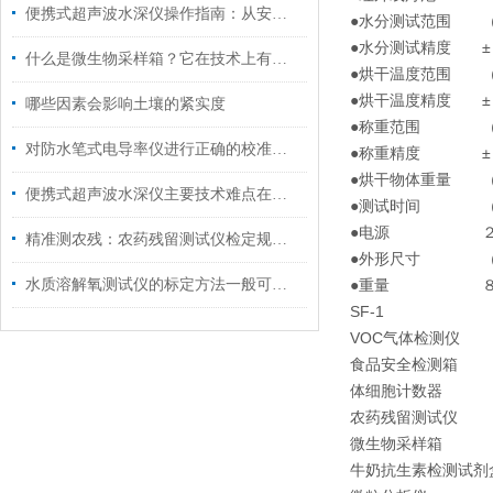
便携式超声波水深仪操作指南：从安装到测量的完整流程
●水分测试范围 
●水分测试精度 ±
什么是微生物采样箱？它在技术上有什么特点？
●烘干温度范围 （
●烘干温度精度 ±
哪些因素会影响土壤的紧实度
●称重范围 （０
对防水笔式电导率仪进行正确的校准，可以大大提高工作效率
●称重精度 ±
●烘干物体重量 
便携式超声波水深仪主要技术难点在以下几点
●测试时间 （１
●电源 ２２０
精准测农残：农药残留测试仪检定规程详解
●外形尺寸 （３
水质溶解氧测试仪的标定方法一般可采用以下这种
●重量 ８
SF-1
VOC气体检测仪
食品安全检测箱
体细胞计数器
农药残留测试仪
微生物采样箱
牛奶抗生素检测试剂