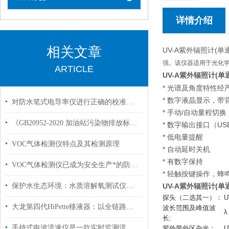
详情介绍
相关文章
UV-A紫外辐照计(单
强。该仪器适用于光化
ARTICLE
UV-A紫外辐照计(单
* 光谱及角度特性经
* 数字液晶显示，带
对防水笔式电导率仪进行正确的校准，可以大大提高工作效率
* 手动/自动量程切换
《GB20952-2020 加油站污染物排放标准》标准解读
* 数字输出接口（U
* 低电量提醒
VOC气体检测仪特点及其检测原理
* 自动延时关机
* 有数字保持
VOC气体检测仪已成为安全生产*的防护设备
* 轻触按键操作，蜂
保护水生态环境：水质溶解氧测试仪在环境监测中的应用
UV-A紫外辐照计(单
探头（二选其一）：
U
大龙第四代HiPette移液器：以全链路升级重塑国产移液器
波长范围及峰值波
λ
长:
手持式电波流速仪是一款实时监测流体运动的便携利器
紫外带外区杂光：
U