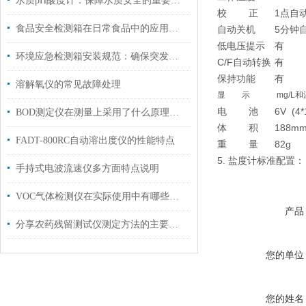
水质pH酸度计：保障水质安全的重要工具
校 正
1点自动校
食品安全检测箱在日常食品中的应用情况
自动关机
5分钟
低电压提示
有
环境应急检测箱安装规范：确保突发环境事件快速响应
C/F自动转换
有
保持功能
有
溶解氧仪的常见故障处理
显 示
mg/L
电 池
6V (4
BOD测定仪在测量上采用了什么原理你清楚吗？
体 积
188m
FADT-800RC自动溶出度仪的性能特点
重 量
82g
5. 盐度计标准配
手持式电波流速仪多方面特点说明
VOC气体检测仪在实际使用中有哪些特性？
产品
分享农药残留测试仪测定方法的主要优点
您的单位
您的姓名