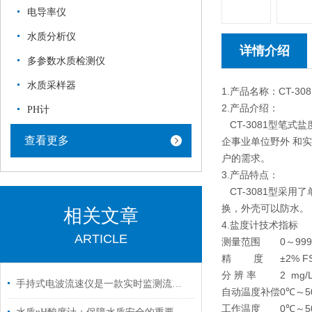
电导率仪
水质分析仪
详情介绍
多参数水质检测仪
水质采样器
1.产品名称：CT-3
2.产品介绍：
PH计
CT-3081型笔
查看更多
企事业单位野外 和
户的需求。
3.产品特点：
CT-3081型采
换，外壳可以防水。
相关文章
4.盐度计技术指标
ARTICLE
测量范围
0～999
精 度
±2% F
分 辨 率
2 mg/
手持式电波流速仪是一款实时监测流体运动的便携利器
自动温度补偿
0℃～5
工作温度
0℃～5