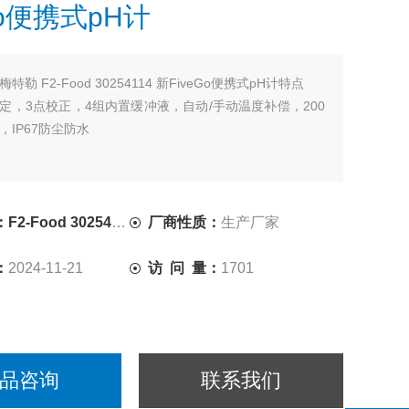
Go便携式pH计
梅特勒 F2-Food 30254114 新FiveGo便携式pH计特点
定，3点校正，4组内置缓冲液，自动/手动温度补偿，200
，IP67防尘防水
-Food 30254114
厂商性质：
生产厂家
：
2024-11-21
访 问 量：
1701
品咨询
联系我们