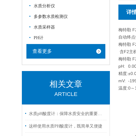
水质分析仪
详
多参数水质检测仪
水质采样器
梅特勒 F2
自动终点
PH计
梅特勒 F2
查看更多
含F2主
梅特勒 F2
pH:
0.0
精度:
±0.
mV:
-19
相关文章
温度:
0～
ARTICLE
水质pH酸度计：保障水质安全的重要工具
这样使用水质PH酸度计，既简单又便捷