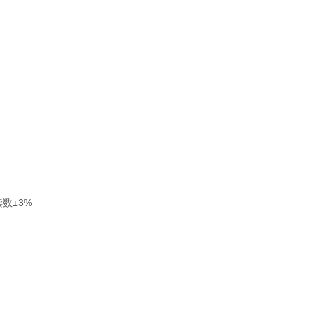
：读数±3%