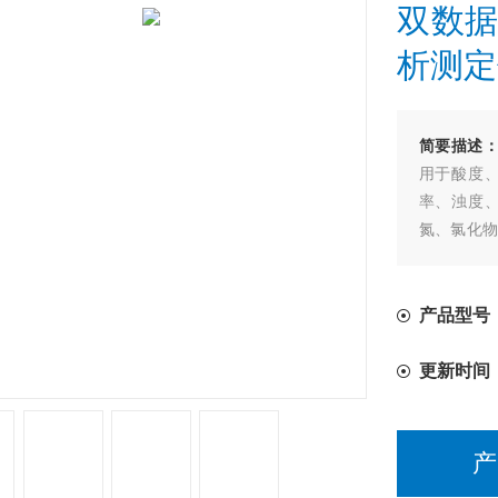
双数据
析测定
简要描述
用于酸度、
率、浊度
氮、氯化物
系统， *
示，USB
产品型号：H
更新时间
产