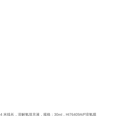
，4 米线长，溶解氧填充液，规格：30ml，HI76409A/P溶氧膜