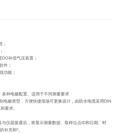
；
然；
；
置DO补偿气压装置；
理软件；
据曲线功能；
择。多种电极配置、适用于不同测量要求
别电极类型，方便快捷现场可更换设计，由防水电缆采用DIN
境和要求。
据。当其与仪器接通后，将显示测量数据、取样位点ID和日期、时
能的补充和*。