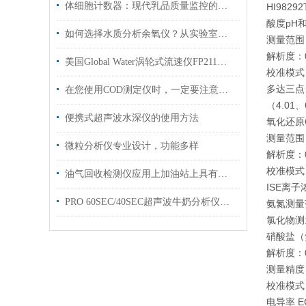
体细胞计数器：现代乳品质量监控的关键工具
HI98
酸度pH
如何选择水质分析余氧仪？从实验室到工业场景的选型差异分析
测量范围：0.
解析度：0.
美国Global Water涡轮式流速仪FP211用于现场测量平均流速
校准模式
多达三点
在您使用COD测定仪时，一定要注意以下事项
（4.01、
便携式超声波水深仪的使用方法
氧化还原
测量范围：
微粒分析仪专业设计，功能多样
解析度：0
校准模式
油气回收检测仪应用上加油站上具有什么特点？
ISE离
PRO 60SEC/40SEC超声波牛奶分析仪使用环境条件
氨氮测量范围
氯化物测量范
硝酸盐（氮）
解析度：0.
测量精度：
校准模式：
电导率 