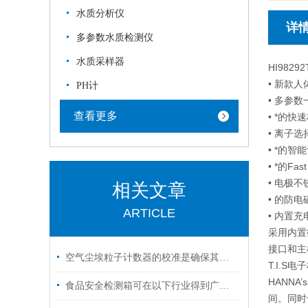
水质分析仪
详
多参数水质检测仪
水质采样器
HI98
• 新款
PH计
• 多参
查看更多
• *的
• 离子
• *的
• *的F
• 电极
相关文章
• 的防
ARTICLE
• 内置
采用内置
接口和主
空气尘埃粒子计数器的校准是确保其测量准确性的关键步骤
T.I.S电
HANN
食品安全检测箱可在以下行业得到广泛应用
间。同时