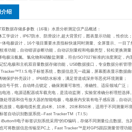
情介绍
292T双数据存储多参数（16项）水质分析测定仪产品概述：
人体工学设计，IP67防水、防滑设计,超大背景灯，图表显示功能 ，性价比
数一体电极设计，16个项目重要水质指标快速同时测量、全屏显示、一目了
快速校准功能，自动错误诊断功能，自动识别量程和电极类型，轻松更换测量
选择电极法氨氮、氯化物和硝酸盐测量，符合ISO7027标准的浊度测定，内
智能记忆电极和主机双容量数据存储功能，USB数据接口，专业数据分析管
ast Tracker™T.I.S.电子标签系统，数据信息无一疏漏，屏幕图表显示数
不锈钢保护外壳设计， IP68防水标准，满足管道或深井等恶劣环境测量；
电磁信号干扰，自动终点锁定，确保测量可靠性、准确性、适应领域广泛；
充电电池，电源适配器或车载充电，是流动监测，实验室准确分析理想选
微处理器和信号放大器的智能电极，电极座内安装有电子感应器，自动识
机连接，电极电缆长度,由4米、10米、20米和50米，适用于不同测量环
子标签自动识别数据系统--Fast TrackerTM（T.I.S）
A’s iButton®电子标签识别系统采用*的ID编码，存储不同测量位点数
也可将数据信息传输至PC上，Fast Tracker™是对GPS跟踪测量管理功