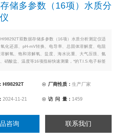
存储多参数（16项）水质分
仪
：
HI98292T双数据存储多参数（16项）水质分析测定仪适
氧化还原、pH-mV转换、电导率、总固体溶解度、电阻
、溶解氧、饱和溶解氧、盐度、海水比重、大气压强、氨
、硝酸盐、温度等16项指标快速测量，*的T.I.S.电子标签
的智能记忆电极和主机双容量数据存储功能，图表曲线显
数据接口，自动终点锁定.
I98292T
厂商性质：
生产厂家
：
2024-11-21
访 问 量：
1459
品咨询
联系我们