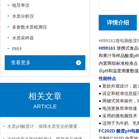
电导率仪
水质分析仪
详情介绍
多参数水质检测仪
水质采样器
HI99161微电脑酸
HI99161
便携式食品
PH计
和果汁等样品酸度p
查看更多
内置两组标准校准点
示pH和温度测量数
性能特点
● 新款外观设计，
● 设定和校准信息提
相关文章
● 两键式简单操作，0
ARTICLE
● 电池更换简单快速
● 采用的微电脑技
● 适用于为牛奶、
水质pH酸度计：保障水质安全的重要工具
FC202D
酸度pH电
FC202D
定制
内置放