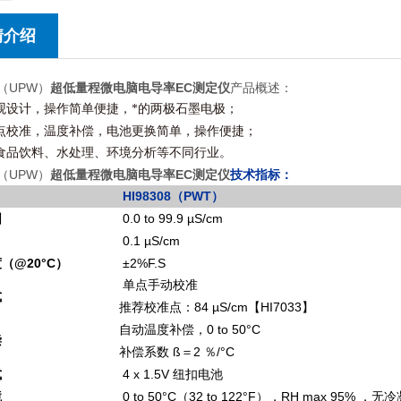
情介绍
9（UPW）
超低量程微电脑电导率EC测定仪
产品概述：
外观设计，
操作简单便捷，*的两极石墨电极
；
点校准，温度补偿，电池更换简单，操作便捷；
于食品饮料、水处理、环境分析等不同行业。
9（UPW）
超低量程微电脑电导率EC测定仪
技术指标：
HI98308（PWT）
围
0.0 to 99.9 µS/cm
0.1
µS/cm
度（
@20
°C）
±
2%F.S
单
点手动校准
式
84
µS/cm【HI7033】
推荐校准点：
0 to 50
°C
自
动温度补偿，
偿
ß＝
2
％/°C
补偿系数
式
4 x 1.5V
纽扣
电池
境
0 to 50
°C
（32 to 122°F），RH max 95%
，
无冷