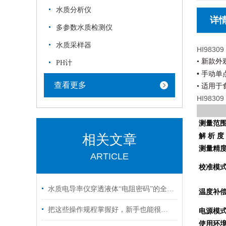
水质分析仪
详
多参数水质检测仪
水质采样器
HI9830
• 新款
PH计
•
手动单
查看更多
• 适用
HI9830
测量范
解 析 度
相关文章
测量精
ARTICLE
校准模
水质电导率仪穿透液体“电阻密码”的全场景探测仪器
温度补
把这些操作规程掌握好，新手也能很好的使用电导率仪
电源模
使用环