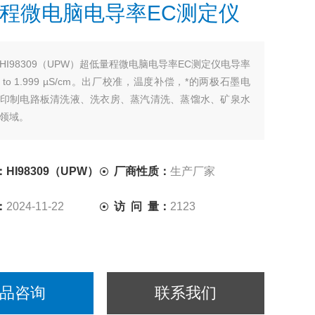
程微电脑电导率EC测定仪
HI98309（UPW）超低量程微电脑电导率EC测定仪电导率
00 to 1.999 µS/cm。出厂校准，温度补偿，*的两极石墨电
印制电路板清洗液、洗衣房、蒸汽清洗、蒸馏水、矿泉水
领域。
HI98309（UPW）
厂商性质：
生产厂家
：
2024-11-22
访 问 量：
2123
品咨询
联系我们