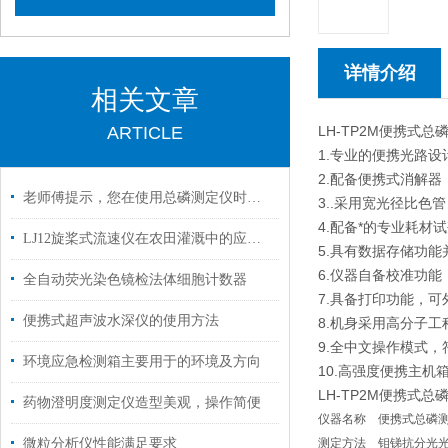
详情介绍
相关文章
ARTICLE
LH-TP2M便携式
1.专业的便携光路
2.配备便携式消解
老师傅提示，您在使用总磷测定仪时一定要注意好以下事项
3..采用宽光径比
4.配备*的专业耗
LJ12旋桨式流速仪在农田灌溉中的应用案例
5.具有数据存储功
6.仪器自备校准功
全自动荧光染色镜检法体细胞计数器
7.具备打印功能，
便携式超声波水深仪的使用方法
8.机身采用高分子
9.全中文操作模式
环境应急检测箱主要用于的环境及方向
10.高强度便携主
LH-TP2M便携式
药物澄明度测定仪造型美观，操作简便
仪器名称
便携式总磷
微粒分析仪性能满足要求
测定方法
钼锑抗分光