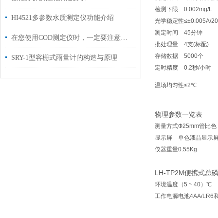
检测下限
0.002mg/L
HI4521多参数水质测定仪功能介绍
光学稳定性
≤±0.005A/2
测定时间
45分钟
在您使用COD测定仪时，一定要注意以下事项
批处理量
4支(标配)
存储数据
5000个
SRY-1型容栅式雨量计的构造与原理
定时精度
0.2秒/小时
温场均匀性
≤2℃
物理参数一览表
测量方式
Ф25mm管比色
显示屏
单色液晶显示
仪器重量
0.55Kg
LH-TP2M便携式
环境温度
（5 ~ 40）℃
工作电源
电池4AA/LR6