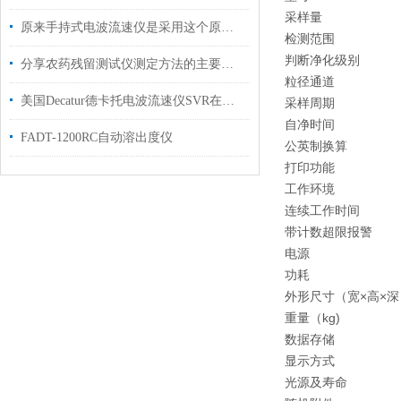
采样量
原来手持式电波流速仪是采用这个原理进行工作的！
检测范围
判断净化级别
分享农药残留测试仪测定方法的主要优点
粒径通道
美国Decatur德卡托电波流速仪SVR在应急测量中发挥的作用
采样周期
自净时间
FADT-1200RC自动溶出度仪
公英制换算
打印功能
工作环境
连续工作时间
带计数超限报警
电源
功耗
外形尺寸（宽×高×深
重量（kg)
数据存储
显示方式
光源及寿命