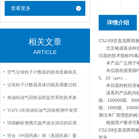
查看更多
详情介绍
相关文章
CSJ-EⅡ交直流两
北京铭成基业科技有
ARTICLE
仪器的技术指标均满足
本产品广泛用于电子
本仪器依据美国FS－
空气尘埃粒子计数器的校准是确保其测量准确性的关键步骤
5、10（µm）。
尘埃粒子计数器具体功能及测量过程简单介绍
本仪器的粒径灵敏度保
该系列产品机内软件编
加油站油气回收远程监控系统技术参数及设备原理
级、100000级、
级、1000级、10
YQJY-2在加油站油气回收检测中发挥的作用
测洁净厂房理想的检
根据用户要求可配
详细解析便携式超声波水深仪的应用领域和性能特点
CSJ-EⅡ交直流两
符合《中国药典》和《美国药典》要求自动取样溶出系统
型号