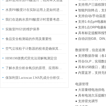
这样使用水质PH酸度计，既简单又便捷
● 支持用户三级权
水质PH酸度计在实际运用上是如何进行安装维护的？
● 智能判别终点，
● 支持自动/手动温
我们在选购水质PH酸度计时需要考虑以下几点
● 支持1-8点pH电极
● 支持1点ORP电极
实验室PH计的维护保养
● 具有标定提醒和报
● 自动识别GB、D
食品安全检测箱的作用及重要性
空气尘埃粒子计数器的校准是确保其测量准确性的关键步骤
数据管理，信息追溯
● 支持数据存储（各
HI98198便携式荧光法溶解氧测定仪
● 符合GLP，实现
● 具有USB接口，
了解水质分析余氧仪的原理、应用和选择
● 内置蓝牙，支持无
保加利亚Lactoscan LWA乳成分分析仪性能参数
电源管理
● 大容量锂电池供电
● 具有电池欠压提
● 支持背光调节