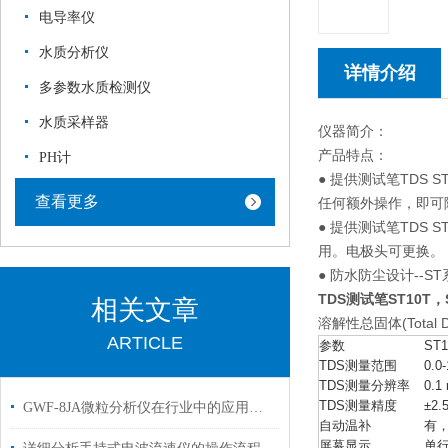
电导率仪
水质分析仪
详情介绍
多参数水质检测仪
水质采样器
仪器简介：
产品特点：
PH计
● 提供测试笔TDS
查看更多
任何额外操作，即可
● 提供测试笔TDS
用。电极头可更换。
● 防水防尘设计--S
TDS
测试笔ST10T，S
相关文章
溶解性总固体(Total
ARTICLE
参数
ST1
TDS测量范围
0.0
TDS测量分辨率
0.1
TDS测量精度
±2.
GWF-8JA微粒分析仪在行业中的应用及突出特点
自动温补
有
屏幕显示
单