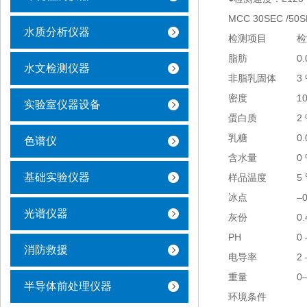
MCC 30SEC 
水质分析仪器
检测项目
检
脂肪
0
水文检测仪器
非脂乳固体
3
密度
1
实验室仪器设备
蛋白质
2
乳糖
0
色谱仪
含水量
0
基础实验仪器
样品温度
5
冰点
–
光谱仪器
灰份
0.
PH
0
消防救援
电导率
2
重量
0
半导体前处理仪器
环境条件