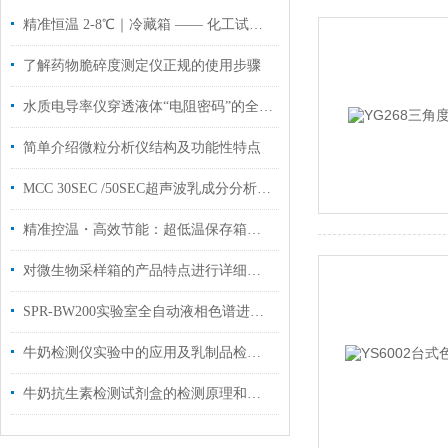
精准恒温 2-8℃｜冷藏箱 —— 化工试剂与样品存储的可靠之选
了解药物脆碎度测定仪正规的使用步骤
水质电导率仪穿透液体“电阻密码”的全场景探测仪器
简单介绍微粒分析仪结构及功能性特点
MCC 30SEC /50SEC超声波乳成分分析仪体积参数指标
精准控温・高效节能：超低温保存箱赋能化工与科研低温存储
对微生物采样箱的产品特点进行详细分析
SPR-BW200实验室全自动液相色谱进样瓶洗瓶机工作原理
牛奶检测仪实验中的应用及乳制品检测仪相关实验方法
牛奶抗生素检测试剂盒的检测原理和特点