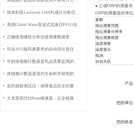
体细胞计数器在实际应用中具有六大特色
● 土壤ORP的测量等
保加利亚Lactoscan LWA乳成分分析仪性能参数
ORP的测量值的单位是
参数
美国Global Water直读式流速仪FP111在明渠、河道中的应用
电位测量范围
电位测量分辨率
正确使用微粒分析仪使测量数据更
电位测量精度
温度测量
符合2015版药典要求的自动溶出度仪
温度显示
电池
牛奶体细胞计数器是乳品质量监测的细胞级“显微镜“
自动关机
体细胞计数器是现代生命科学研究的得力助手
产品
农药残留测试仪：保障食品安全的重要工具
大龙第四代HiPette移液器：以全链路升级重塑国产移液器
您的单位
您的姓名