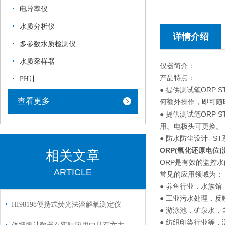
电导率仪
水质分析仪
详情介绍
多参数水质检测仪
水质采样器
仪器简介：
产品特点：
PH计
● 提供测试笔ORP
查看更多
何额外操作，即可随
● 提供测试笔ORP
用。电极头可更换。
● 防水防尘设计--S
ORP(
氧化还原电位)测试
相关文章
ORP是有效的监控
ARTICLE
常见的应用领域为：
● 养鱼行业，水族馆
● 工业污水处理，反
HI98198便携式荧光法溶解氧测定仪
● 游泳池，矿泉水
● 纺织印染行业等，