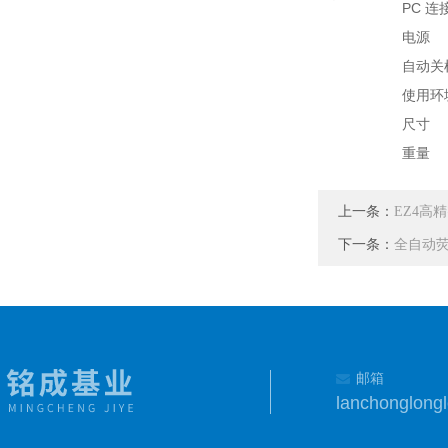
PC 连
电源
自动关
使用环
尺寸
重量
上一条：
EZ4高
下一条：
全自动
邮箱
lanchonglon