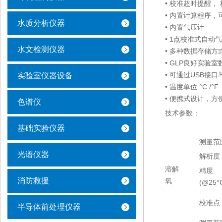
• 校准超时提醒
• 内置计算程序，可
水质分析仪器
• 内置气压计
• 1点校准式自动气压补
水文检测仪器
• 多种数据存储方
• GLP良好实
• 可通过USB接口
实验室仪器设备
• 温度单位 °C /°F
• 便携式设计，
色谱仪
技术参数：
基础实验仪器
测量范
光谱仪器
解析度
溶解
精度
消防救援
氧
(@25°C
校准点
半导体前处理仪器