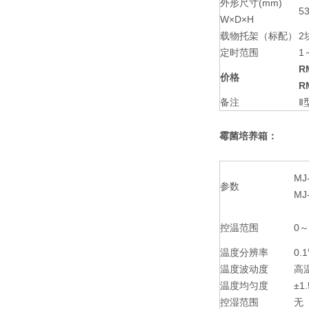
外形尺寸(mm)
5
W×D×H
载物托架（标配）
2
定时范围
1
R
价格
R
备注
Ⅱ
霉菌培养箱：
MJ-
参数
MJ-
控温范围
0～
温度分辨率
0.
温度波动度
高温
温度均匀度
±1
控湿范围
无