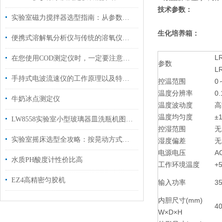
技术参数：
实验室磁力搅拌器选型指南：从参数匹配到场景适配，精准选购不踩坑
生化培养箱：
便携式溶解氧分析仪与传统的溶氧仪相比，具有诸多优点
L
在您使用COD测定仪时，一定要注意以下事项
参数
L
手持式电波流速仪的工作原理以及特点说明
控温范围
0
温度分辨率
0
牛奶冰点测定仪
温度波动度
高
温度均匀度
±
LW8558实验室小型玻璃器皿洗瓶机图片及报价
控湿范围
无
实验室摇床选型全攻略：按晃动方式、实验场景、样品形态精准选购
湿度偏差
无
电源电压
A
水质PH酸度计性价比高
工作环境温度
+
EZ4高精密匀胶机
输入功率
3
内胆尺寸(mm)
4
W×D×H