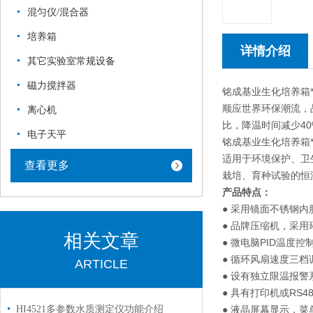
混匀仪/混合器
培养箱
详情介绍
其它实验室常规设备
磁力搅拌器
铭成基业生化培养箱
顺应世界环保潮流，
离心机
比，降温时间减少40
电子天平
铭成基业生化培养箱
适用于环境保护、卫
查看更多
栽培、育种试验的恒
产品特点：
● 采用镜面不锈钢
● 品牌压缩机，采用
相关文章
● 微电脑PID温度
● 循环风扇速度三
ARTICLE
● 设有独立限温报
● 具有打印机或RS
HI4521多参数水质测定仪功能介绍
● 液晶屏幕显示，菜