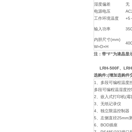
湿度偏差
无
电源电压
AC
工作环境温度
+5
输入功率
35
内胆尺寸(mm)
40
W×D×H
注：带“F"为液晶显
LRH-500F
、LRH
选购件:(增加选购件
1、多段可编程温度
多段可编程温湿度控
2、嵌入式打印机(霉
3、无纸记录仪
4、独立限温控制器
5、左侧直径25mm测
6、BOD插座