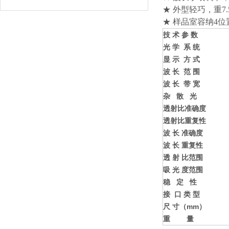
★ 外型轻巧，重7
★ 样品室容纳4位
技
术
参
数
光 学 系
统
显 示 方
式
波 长 范
围
波 长 带
宽
杂 散
光
透射比准确
度
透射比重复
性
波 长 准确
度
波 长 重复
性
透 射 比范
围
吸 光 度范
围
稳 定
性
接 口 类
型
尺 寸（
mm
）
重
量