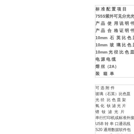
标 准 配 置 项
目
755S
紫外可见分光
产 品 使 用 说 明
产 品 合 格 证 明
10mm
石 英 比 色
10mm
玻 璃 比 色
10mm
光 径 比 色 
电 源 电
缆
熔 丝（
2A
）
装 箱
单
可 选 附 件
玻璃（石英）比色皿
光 径 比 色 皿 架
氧 化 钬 滤 光 片
镨 钕 滤 光 片
串行打印机或标准外
USB 转 串 口通讯线
S20 通用数据软件包