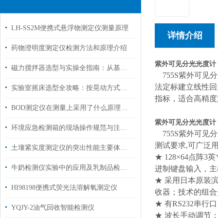
LH-SS2M便携式悬浮物测定仪测量原理
详情介绍
药物澄明度测定仪检测方法和原理介绍
紫外可见分光光度计 
磁力搅拌器选型与实操全指南：从基础操作到多场景应用解析
755S紫外可见
法定标建立线性回
实验室摇床选型全攻略：按晃动方式、实验场景、样品形态精准选购
指标，适合高精度
BOD测定仪在测量上采用了什么原理你清楚吗？
紫外可见分光光度计
环境应急检测箱的现场操作规范与注意事项
755S紫外可见
测试要求,可广泛
土壤紧实度测定仪的突出性能主要体现在什么地方？
★ 128×64点
牛奶检测仪实验中的应用及乳制品检测仪相关实验方法
进制键盘输入，主
★ 采用日本原装滨
HI98198便携式荧光法溶解氧测定仪
收器；技术的组合
★ 有RS232
YQJY-2油气回收智能检测仪
★
波长手动调节；