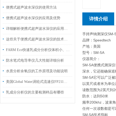
便携式超声波水深仪的使用方法
便携式超声波水深仪的应用及优势
详情介绍
详细解析便携式超声波水深仪的应用领域和性能特点
手持声纳测深仪SM-5
这些关于便携式超声波水深仪的技术，都是你不知道的
品牌：Speedtech
产地：美国
FARM Eco快速乳成分分析仪体积小、测量速度快
型号：SM-5A
仪器简介：
防水笔式电导率仪几大性能详细分析
SM-5A便携式测
水质分析余氧仪的工作原理及功能说明
深水，它还能确保巡
SM-5A它可以广
美国Global Water涡轮式流速仪FP211用于现场测量平均流速
以英尺或者米为单位
读数范围为2英尺到26
乳成分分析仪的主要检测样品有哪些
防水：达到50米
频率200khz，波束
任何一次读数都是可
SM-5A技术指标