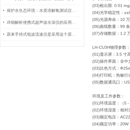
(03)检出限: 0.01 mg
保护水生态环境：水质溶解氧测试仪在环境监测中的应用
(04)光学稳定性：≤±0.
(05)光源寿命：10 
详细解析便携式超声波水深仪的应用领域和性能特点
(06)曲线数量：99
(07)存储数据：1.2
原来手持式电波流速仪是采用这个原理进行工作的！
LH-CU3H物理参数
(01)显示屏：3.5
(02)操作界面：全
(03)比色方式：Ф2
(04)打印机：热敏
(05)数据通讯口：U
环境及工作参数：
(01)环境温度：（5 -
(02)环境湿度：相对
(03)额定电压：AC220
(04)额定功率：20W