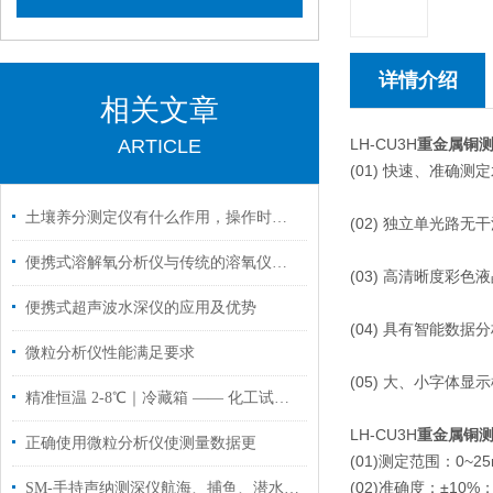
详情介绍
相关文章
ARTICLE
LH-CU3H
重金属铜
(01) 快速、准确
土壤养分测定仪有什么作用，操作时注意什么？
(02) 独立单光路
便携式溶解氧分析仪与传统的溶氧仪相比，具有诸多优点
(03) 高清晰度彩
便携式超声波水深仪的应用及优势
(04) 具有智能数
微粒分析仪性能满足要求
(05) 大、小字体
精准恒温 2-8℃｜冷藏箱 —— 化工试剂与样品存储的可靠之选
LH-CU3H
重金属铜
正确使用微粒分析仪使测量数据更
(01)测定范围：0~2
(02)准确度：±10%
SM-手持声纳测深仪航海、捕鱼、潜水、海岸测量以及科学工作中的应用