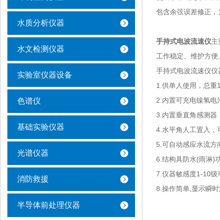
包含余弦误差修正，
水质分析仪器
手持式电波流速仪
主
水文检测仪器
工作稳定、维护方便
手持式电波流速仪仪
实验室仪器设备
1.供单人使用，总重
2.内置可充电镍氢电
色谱仪
3.内置垂直角感测
基础实验仪器
4.水平角人工置入
5.可自动感应水流方
光谱仪器
6.结构具防水(雨淋)
7.仪器敏感度1-10
消防救援
8.操作简单,显示瞬时
半导体前处理仪器