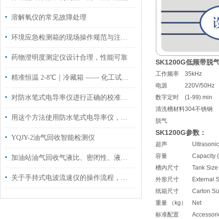
溶解氧仪的常见故障处理
环境应急检测箱的现场操作规范与注意事项
药物澄明度测定仪设计合理，性能可靠
SK1200G低频带
工作频率
35kHz
精准恒温 2-8℃｜冷藏箱 —— 化工试剂与样品存储的可靠之选
电源
220V/50Hz
对防水笔式电导率仪进行正确的校准，可以大大提高工作效率
数字定时
(1-99) min
清洗槽材料
304不锈钢
用这个方法使用防水笔式电导率仪，效果更好哦！
脱气
SK1200G
参数：
YQJY-2油气回收智能检测仪
超声
Ultrasoni
容量
Capacity (
加油站油气回收气液比、密闭性、液阻三项检测
槽内尺寸
Tank Siz
关于手持式电波流速仪的操作流程，这里有详细的
外形尺寸
External 
纸箱尺寸
Carton S
重量 （kg）
Net
标准配置
Accessori