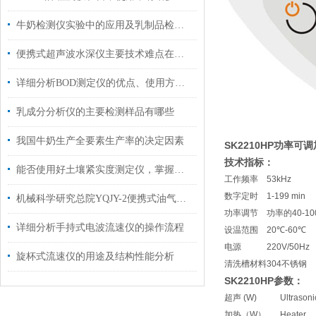
牛奶检测仪实验中的应用及乳制品检测仪相关实验方法
便携式超声波水深仪主要技术难点在以下几点
详细分析BOD测定仪的优点、使用方法以及操作
乳成分分析仪的主要检测样品有哪些
我国牛奶生产全要素生产率的决定因素
SK2210HP
功率可调
技术指标：
能否使用好土壤紧实度测定仪，掌握其功能是关键
工作频率
53kHz
数字定时
1-199 min
机械科学研究总院YQJY-2便携式油气回收智能检测仪选购指南
功率调节
功率的40-
详细分析手持式电波流速仪的操作流程
设温范围
20℃-60℃
电源
220V/50Hz
旋杯式流速仪的用途及结构性能分析
清洗槽材料
304不锈钢
SK2210HP
参数：
超声 (W)
Ultrasoni
加热（W）
Heater