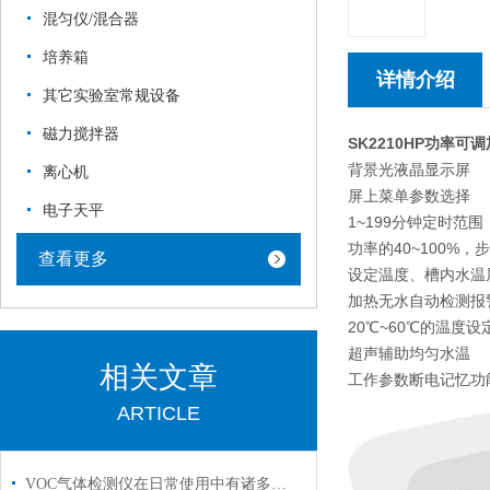
混匀仪/混合器
培养箱
详情介绍
其它实验室常规设备
磁力搅拌器
SK2210HP
功率可调
背景光液晶显示屏
离心机
屏上菜单参数选择
电子天平
1~199分钟定时范围
功率的40~100%
查看更多
设定温度、槽内水温
加热无水自动检测报
20℃~60℃的温度设
超声辅助均匀水温
相关文章
工作参数断电记忆功
ARTICLE
VOC气体检测仪在日常使用中有诸多特点