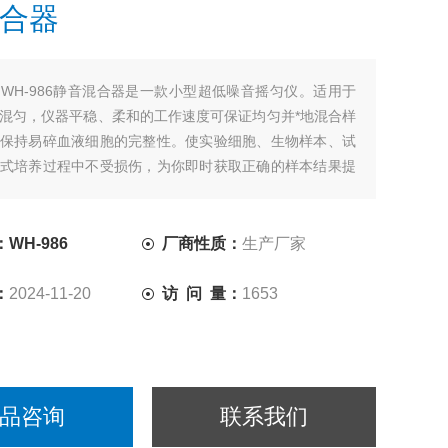
合器
：
WH-986静音混合器是一款小型超低噪音摇匀仪。适用于
混匀，仪器平稳、柔和的工作速度可保证均匀并*地混合样
保持易碎血液细胞的完整性。使实验细胞、生物样本、试
式培养过程中不受损伤，为你即时获取正确的样本结果提
产品一次可放置多种试管。配有便于清洗的试管防滑垫。
WH-986
厂商性质：
生产厂家
：
2024-11-20
访 问 量：
1653
品咨询
联系我们