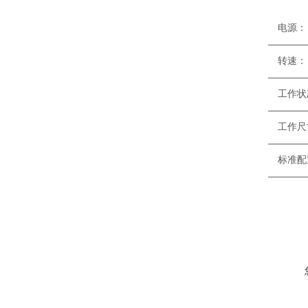
————
转
————
工
————
工作
————
标准配
————