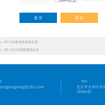
条：
MT-360多管快速混合器
条：
BE-2011试管摇摆混合仪
箱
地址
honglonglong@163.com
北京市大兴区兴
1806A室