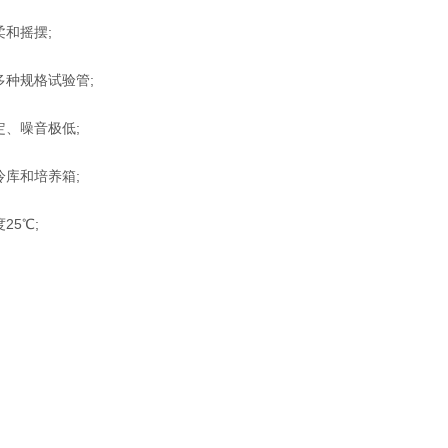
柔和摇摆;
多种规格试验管;
定、噪音极低;
冷库和培养箱;
25℃;