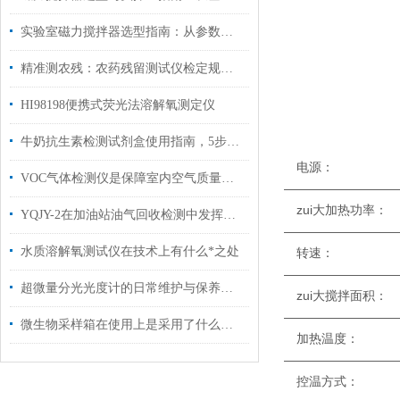
实验室磁力搅拌器选型指南：从参数匹配到场景适配，精准选购不踩坑
精准测农残：农药残留测试仪检定规程详解
HI98198便携式荧光法溶解氧测定仪
牛奶抗生素检测试剂盒使用指南，5步解锁从采样到判读的全流程
电
VOC气体检测仪是保障室内空气质量的守护者
—————————
zu
YQJY-2在加油站油气回收检测中发挥的作用
—————————
水质溶解氧测试仪在技术上有什么*之处
转速：
—————————
超微量分光光度计的日常维护与保养工作
zu
—————————
微生物采样箱在使用上是采用了什么原理？
加热
—————————
控