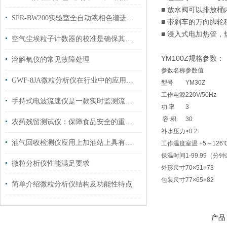
■ 放水阀可以排放
SPR-BW200实验室全自动液相色谱进样瓶洗瓶机工作原理
■ 带刹车的万向脚
■ 浸入式电加热管，
空气尘埃粒子计数器的校准是确保其测量准确性的关键步骤
YM100Z规格参数：
溶解氧仪的常见故障处理
参数名称
参数值
GWF-8JA微粒分析仪在行业中的应用及突出特点
型号
YM30Z
工作电源
220V/50Hz
手持式电波流速仪是一款实时监测流体运动的便携利器
功 率
3
容 积
30
农药残留测试仪：保障食品安全的重要工具
补水压力
≥0.2
油气回收检测仪应用上加油站上具有什么特点？
工作温度
室温 +5～126
保温时间
1-99.99（分
微粒分析仪性能满足要求
外形尺寸
70×51×73
包装尺寸
77×65×82
简单介绍微粒分析仪结构及功能性特点
产品