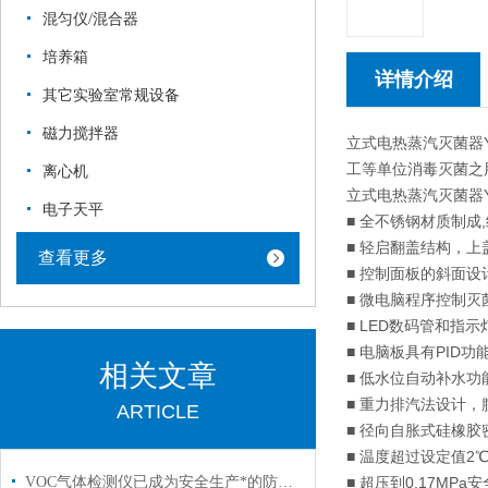
混匀仪/混合器
培养箱
详情介绍
其它实验室常规设备
磁力搅拌器
立式电热蒸汽灭菌器
工等单位消毒灭菌之
离心机
立式电热蒸汽灭菌器Y
电子天平
■ 全不锈钢材质制成
■ 轻启翻盖结构，
查看更多
■ 控制面板的斜面
■ 微电脑程序控制
■ LED数码管和指
■ 电脑板具有PID
相关文章
■ 低水位自动补水
■ 重力排汽法设计
ARTICLE
■ 径向自胀式硅橡
■ 温度超过设定值
VOC气体检测仪已成为安全生产*的防护设备
■ 超压到0.17M