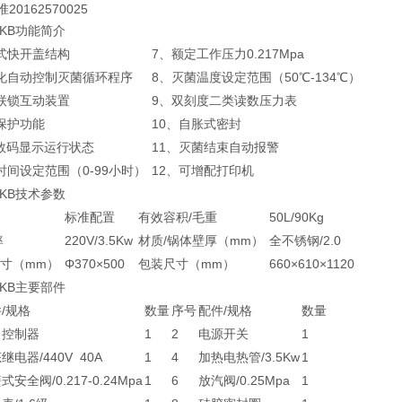
0162570025
50KB功能简介
式快开盖结构
7、额定工作压力0.217Mpa
化自动控制灭菌循环程序
8、灭菌温度设定范围（50℃-134℃）
联锁互动装置
9、双刻度二类读数压力表
保护功能
10、自胀式密封
D数码显示运行状态
11、灭菌结束自动报警
时间设定范围（0-99小时）
12、可增配打印机
50KB技术参数
标准配置
有效容积/毛重
50L/90Kg
率
220V/3.5Kw
材质/锅体壁厚（mm）
全不锈钢/2.0
寸（mm）
Φ370×500
包装尺寸（mm）
660×610×1120
50KB主要部件
/规格
数量
序号
配件/规格
数量
力控制器
1
2
电源开关
1
继电器/440V 40A
1
4
加热电热管/3.5Kw
1
式安全阀/0.217-0.24Mpa
1
6
放汽阀/0.25Mpa
1