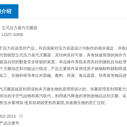
情介绍
 立式压力蒸汽灭菌器
LDZF-50KB
压力容器受控产品，符合国家对压力容器设计与制作的相关规定，并取
代智能型立式压力蒸汽灭菌器，其结构良好可靠，具有快捷简便的操作方
超温自控的数套安全联锁的装置。本品操作系统采用良好的微机自动处理
个灭菌动态和功能运行情况，产品主要部件采用优质不锈钢材料精制而成
化工、生物科研等单位对器械、敷料、药液、食品器皿、培养基等物品进
灭菌器就是利用湿热杀灭微生物的原理而设计的。杀菌原理是利用重力
排出的冷空气由饱和蒸汽取代，利用蒸汽释放的潜热使物品达到灭菌。采
质含水量增加,使其容易因受热而凝固,加速微生物的死亡过程。
02-2015 《》
产品注册号