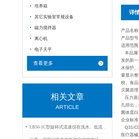
培养箱
详
其它实验室常规设备
磁力搅拌器
产品名称
产品型号 
离心机
适用范围
电子天平
本品属于
发的新一
查看更多
水保护、
窗显示整
校、食品
灭菌原理
相关文章
压力蒸汽
孔排出，
ARTICLE
菌体蛋白
企业标准
LB50-1C型旋杯式流速仪在浅水、低流速（如小型灌渠）的测量方法
Q31/C0
医疗器械