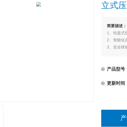
立式压
简要描述：
1、转盘式
2、智能化
3、安全联
4、断水保
5、LED
6、灭菌时
产品型号：
更新时间
产