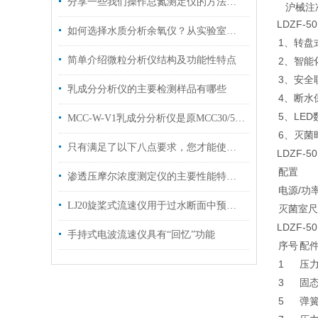
分享一些我们操作总氮测定仪的方法，希望对您有所帮助
沪械注准2
LDZF-
如何选择水质分析余氧仪？从实验室到工业场景的选型差异分析
1、转盘
简单介绍微粒分析仪结构及功能性特点
2、智能
3、安全
乳成分分析仪的主要检测样品有哪些
4、断水
5、LE
MCC-W-V1乳成分分析仪是原MCC30/50SEC升级版
6、灭菌
只有满足了以下八点要求，您才能使用微生物采样箱进行取样
LDZF-
配置
渗透压摩尔浓度测定仪的主要性能特点有哪些
电源/功
LJ20旋桨式流速仪用于过水断面中预定测点的时段平均流速的测量
灭菌室尺
LDZF-
手持式电波流速仪具有“回忆”功能
序号
配件
1
压
3
固态
5
弹簧