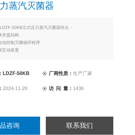
力蒸汽灭菌器
LDZF-50KB立式压力蒸汽灭菌器特点：
快开盖结构
自动控制灭菌循环程序
锁互动装置
护功能
数码显示运行状态
间设定范围（0-99小时）
LDZF-50KB
厂商性质：
生产厂家
：
2024-11-20
访 问 量：
1436
品咨询
联系我们