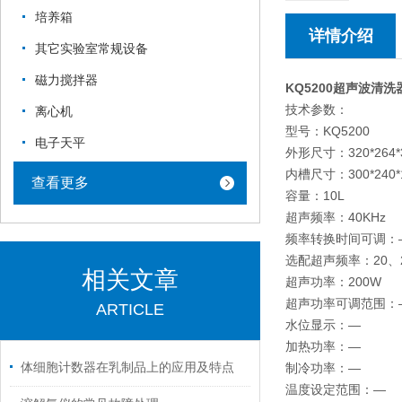
培养箱
详情介绍
其它实验室常规设备
磁力搅拌器
KQ5200
超声波清洗
技术参数：
离心机
型号：KQ5200
电子天平
外形尺寸：320
内槽尺寸：300*240*
查看更多
容量：10L
超声频率：40KHz
频率转换时间可调：
选配超声频率：20、25
相关文章
超声功率：200W
超声功率可调范围：
ARTICLE
水位显示：—
加热功率：—
体细胞计数器在乳制品上的应用及特点
制冷功率：—
温度设定范围：—