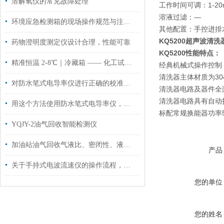
溶解氧仪的常见故障处理
工作时间可调：1-20m
溶液过滤：—
环境应急检测箱的现场操作规范与注意事项
其他配置：手控进排水
KQ5200超声波清洗器
药物澄明度测定仪设计合理，性能可靠
KQ5200性能特点：
精准恒温 2-8℃｜冷藏箱 —— 化工试剂与样品存储的可靠之选
经典机械式操作控制
清洗器主体材质为30
对防水笔式电导率仪进行正确的校准，可以大大提高工作效率
清洗器电路及器件全
清洗器电路具有自动
用这个方法使用防水笔式电导率仪，效果更好哦！
标配常规换能器功率50
YQJY-2油气回收智能检测仪
加油站油气回收气液比、密闭性、液阻三项检测
产品
关于手持式电波流速仪的操作流程，这里有详细的
您的单位
您的姓名