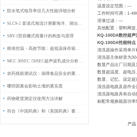
温度设定范围：—
防水笔式电导率仪几大性能详细分析
工作时间可调：1-480
溶液过滤：—
SLC9-2 直读式海流计测量海洋、湖泊、水库不同深度水下流速流向
其他配置：塑料网篮、
KQ-100DA数控超
SRY-1型容栅式雨量计的构造与原理
KQ-100DA性能特点
精准控温・高效节能：超低温保存箱赋能化工与科研低温存储
清洗器操作采用单片
清洗器主体材质为30
MCC 30SEC /50SEC超声波乳成分分析仪体积参数指标
数显产品出厂日期及
数显超温度、超电压
农药残留测试仪：保障食品安全的重要工具
数显、记忆、设定超
哪些因素会影响土壤的紧实度
清洗器电路及器件全
清洗器电路具有自动
药物硬度测定仪使用方法详解
标配常规换能器功率50
符合《中国药典》和《美国药典》要求自动取样溶出系统
产品