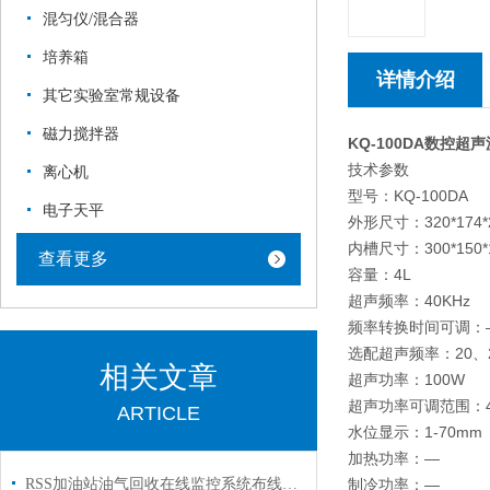
混匀仪/混合器
培养箱
详情介绍
其它实验室常规设备
磁力搅拌器
KQ-100DA
数控超声
技术参数
离心机
型号：KQ-100DA
电子天平
外形尺寸：320
内槽尺寸：300*150*
查看更多
容量：4L
超声频率：40KHz
频率转换时间可调：
选配超声频率：20、25
相关文章
超声功率：100W
超声功率可调范围：40
ARTICLE
水位显示：1-70mm
加热功率：—
RSS加油站油气回收在线监控系统布线图以及安装图纸
制冷功率：—