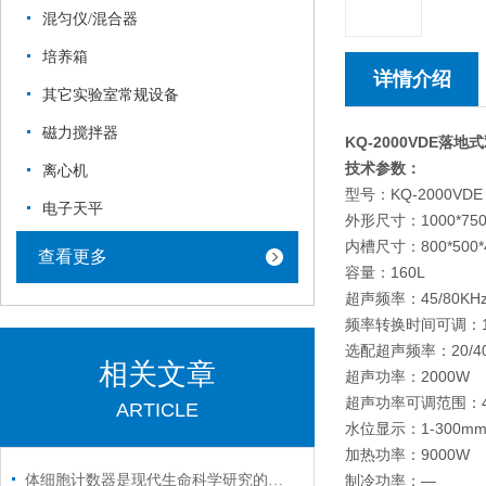
混匀仪/混合器
培养箱
详情介绍
其它实验室常规设备
磁力搅拌器
KQ-2000VDE
落地式
技术参数：
离心机
型号：KQ-2000VDE
电子天平
外形尺寸：100
内槽尺寸：800*500*
查看更多
容量：160L
超声频率：45/80KH
频率转换时间可调：1-
选配超声频率：20/40、2
相关文章
超声功率：2000W
超声功率可调范围：40
ARTICLE
水位显示：1-300m
加热功率：9000W
体细胞计数器是现代生命科学研究的得力助手
制冷功率：—