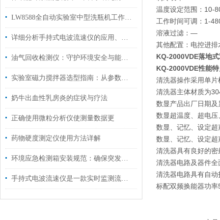
温度设定范围：10-8
LW8588全自动实验室中型洗瓶机工作原理及性能特点
工作时间可调：1-480
溶液过滤：—
详细分析手持式电波流速仪的应用、配置以及主要优势
其他配置：电控进排水
KQ-2000VDE
落地式
油气回收检测仪：守护环境安全与能源效率的重要工具
KQ-2000VDE
性能特
实验室磁力搅拌器选型指南：从参数匹配到场景适配，精准选购不踩坑
清洗器操作采用单片
清洗器主体材质为30
奶牛出血性乳房炎的症状与疗法
数显产品出厂日期及
数显超温度、超电压
正确使用微粒分析仪使测量数据更
数显、记忆、设定超
药物硬度测定仪使用方法详解
数显、记忆、设定超
清洗器具有良好的密
环境应急检测箱安装规范：确保突发环境事件快速响应
清洗器电路及器件全
清洗器电路具有自动
手持式电波流速仪是一款实时监测流体运动的便携利器
标配双频换能器功率50