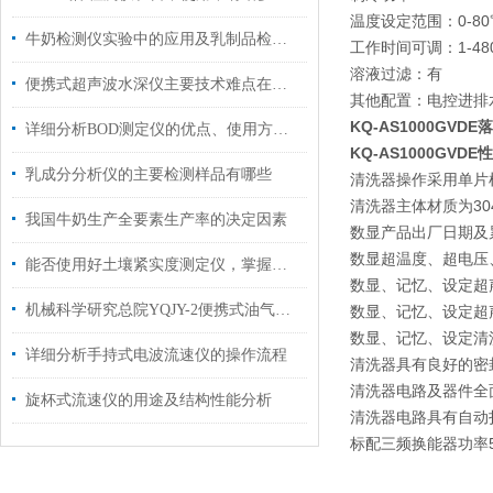
温度设定范围：0-80
牛奶检测仪实验中的应用及乳制品检测仪相关实验方法
工作时间可调：1-480
溶液过滤：有
便携式超声波水深仪主要技术难点在以下几点
其他配置：电控进排水
KQ-AS1000GVDE
落
详细分析BOD测定仪的优点、使用方法以及操作
KQ-AS1000GVDE
性
乳成分分析仪的主要检测样品有哪些
清洗器操作采用单片
清洗器主体材质为30
我国牛奶生产全要素生产率的决定因素
数显产品出厂日期及
数显超温度、超电压
能否使用好土壤紧实度测定仪，掌握其功能是关键
数显、记忆、设定超
机械科学研究总院YQJY-2便携式油气回收智能检测仪选购指南
数显、记忆、设定超
数显、记忆、设定清
详细分析手持式电波流速仪的操作流程
清洗器具有良好的密
清洗器电路及器件全
旋杯式流速仪的用途及结构性能分析
清洗器电路具有自动
标配三频换能器功率50W