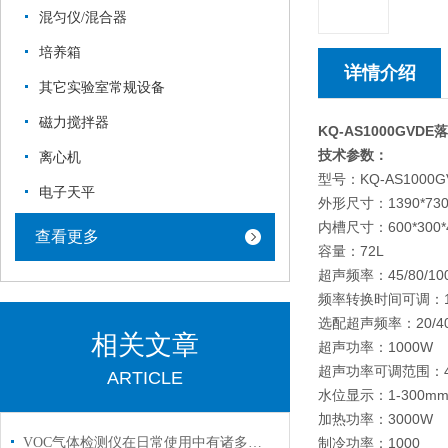
混匀仪/混合器
培养箱
详情介绍
其它实验室常规设备
磁力搅拌器
KQ-AS1000GVDE
落
技术参数：
离心机
型号：KQ-AS1000G
电子天平
外形尺寸：139
内槽尺寸：600*300*
查看更多
容量：72L
超声频率：45/80/10
频率转换时间可调：1-
选配超声频率：20/40/60
相关文章
超声功率：1000W
超声功率可调范围：40
ARTICLE
水位显示：1-300m
加热功率：3000W
VOC气体检测仪在日常使用中有诸多特点
制冷功率：1000