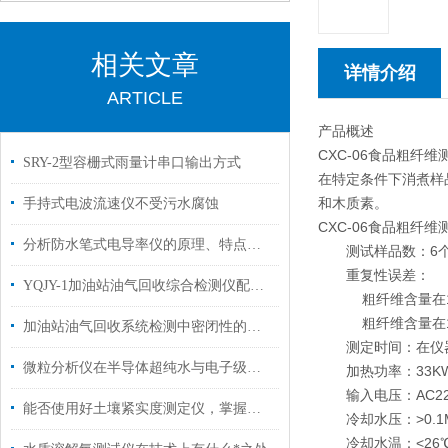
相关文章
详情介绍
ARTICLE
产品概述
CXC-06食品粗
SRY-2型容栅式雨量计串口输出方式
在特定条件下消煮样
和木质素。
手持式电波流速仪不受污水腐蚀
CXC-06食品粗纤
分析防水笔式电导率仪的原理、特点及注意事项
测试样品数：6
重复性误差：
YQJY-1加油站油气回收综合检测仪配置清单
粗纤维含量在10%
粗纤维含量在10
加油站油气回收系统检测中密闭性的检测方法
测定时间：在仪器上所需
微粒分析仪在半导体超纯水与电子级化学品检测中的关键作用
加热功率：33K
输入电压：AC220V
能否使用好土壤紧实度测定仪，掌握其功能是关键
冷却水压：>0.1M
冷却水温：<26