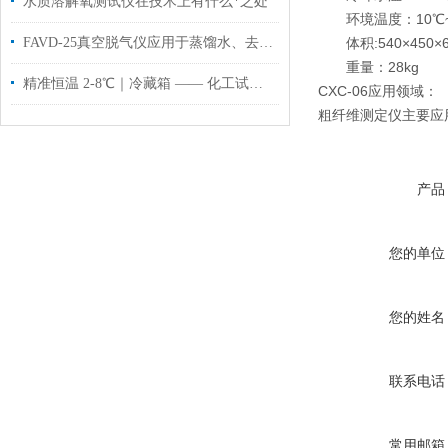
水质溶解氧测试仪在技术上有什么*之处
环境温度：10℃~
FAVD-25真空脱气仪应用于蒸馏水、去离子水等纯化水的真空脱气
体积:540×450×6
重量：28kg
精准恒温 2-8℃｜冷藏箱 —— 化工试剂与样品存储的可靠之选
CXC-06应用领域：
粗纤维测定仪主要应
产品
您的单位
您的姓名
联系电话
常用邮箱