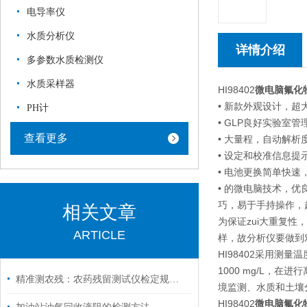
电导率仪
水质分析仪
详情介绍
多参数水质检测仪
水质采样器
HI98402
微电脑氟化
• 新款外观设计，
PH计
• GLP良好实验室
查看更多
• 大量程，自动解析
• 设定和校准信息提
• 电池更换简单快速
• 的微电脑技术，优良
巧，易于手持操作，
相关文章
为保证zui大重复性
ARTICLE
样，故分析仪要做到
HI98402采用测
1000 mg/L，
精准测农残：农药残留测试仪检定规程详解
境监测、水质和土壤
HI98402
微电脑氟化