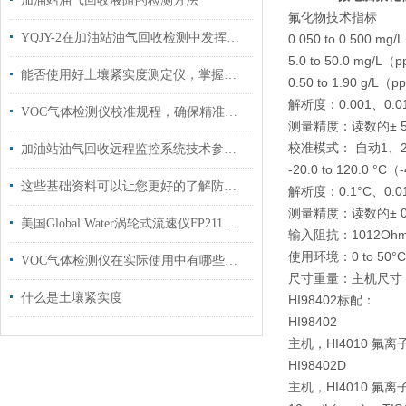
加油站油气回收液阻的检测方法
氟化物技术指标
YQJY-2在加油站油气回收检测中发挥的作用
0.050 to 0.500 m
5.0 to 50.0 mg/L
能否使用好土壤紧实度测定仪，掌握其功能是关键
0.50 to 1.90 g/L（p
解析度：0.001、0.01
VOC气体检测仪校准规程，确保精准测量的关键步骤
测量精度：读数的± 5% 
校准模式： 自动1、2点
加油站油气回收远程监控系统技术参数及设备原理
-20.0 to 120.0 °C（-
这些基础资料可以让您更好的了解防水笔式电导率仪
解析度：0.1°C、0.0
测量精度：读数的± 0.
美国Global Water涡轮式流速仪FP211用于现场测量平均流速
输入阻抗：1012Ohm
使用环境：0 to 50°C
VOC气体检测仪在实际使用中有哪些特性？
尺寸重量：主机尺寸：18
什么是土壤紧实度
HI98402
标配：
HI98402
主机，HI4010 氟
HI98402D
主机，HI4010 氟离