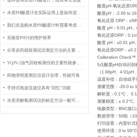
这样使用水质PH酸度计，既简单又便捷
酸度pH-氧化还原OR
水质PH酸度计在实际运用上是如何进行安装维护的？
酸度pH：-2.00 to 16.
氧化还原 ORP：±999
我们在选购水质PH酸度计时需要考虑以下几点
酸度 pH：0.01 pH、
氧化还原ORP：0.1m
实验室PH计的维护保养
酸度 pH：±0.01 pH、
氧化还原ORP：±0.2 
分享农药残留测试仪测定方法的主要优点
Calibration Ch
YQJY-2油气回收检测仪的主要性能参数，你了解多少
5点酸度pH自动识
（1.68pH、4.01pH
药物澄明度测定仪设计合理，性能可靠
温度补偿：自动或手动温度补
测量范围：-20.0 to 12
手持式电波流速仪具有“回忆”功能
解析度：0.1°C 、0.1
水质溶解氧测试仪的标定方法一般可采用以下这种
测量精度：± 0.2°
电极类型：BNC接口
数据管理：50组（10
打印设置：内置针式打
使用环境：0 to 50°C