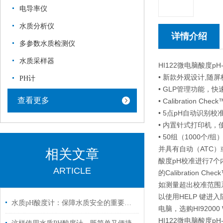
电导率仪
水质分析仪
详情介绍
多参数水质检测仪
水质采样器
HI122微电脑酸度p
• 新款外观设计,随
PH计
• GLP管理功能，
查看更多
• Calibration
• 5点pH自动识别
• 内置针式打印机，
• 50组（1000
并具有自动（ATC）
相关文章
酸度pH校准进行7个内置
ARTICLE
的Calibratio
如测量超出校准范围
以使用HELP 键
水质pH酸度计：保障水质安全的重要工具
电脑，选购HI920
HI122微电脑酸度p