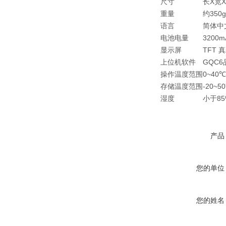
尺寸
长X宽X
重量
约350g
语言
简体中
电池电量
3200
显示屏
TFT 
上位机软件
GQC
操作温度范围
0~40℃
存储温度范围
-20~5
湿度
小于8
产品
您的单位
您的姓名