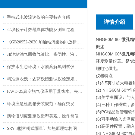
手持式电波流速仪的主要特点介绍
详情介绍
尘埃粒子计数器具体功能及测量过程简单介绍
NHG60M 60°
微孔精
《GB20952-2020 加油站污染物排放标准》标准解读
概述
NHG60M 60°
微孔精
加油站油气回收气液比、密闭性、液阻三项检测
泽度测量仪器。是*
保护水生态环境：水质溶解氧测试仪在环境监测中的应用
锂电池供电。
仪器特点
精准测农残：农药残留测试仪检定规程详解
(1)3.5英寸超大
(2) NHG60M 60°
符合
FAVD-25真空脱气仪应用于蒸馏水、去离子水等纯化水的真空脱气
(3)美学曲面设计与
环境应急检测箱安装规范：确保突发环境事件快速响应
(4)三种工作模式
(5)PC端品质管理
药物澄明度测定仪造型美观，操作简便
(6)可手动输入光泽
(7)高硬件配置，融
SRY-3型容栅式雨量计加热原理结构图
(8) NHG60M 60°
自