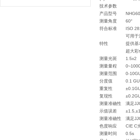
技术参数
产品型号
NHG6
测量角度
60°
符合标准
ISO 2
可用于
特性
提供基
超大彩
测量光斑
1.5x2
测量量程
0~100
测量范围
0-10G
分度值
0.1 GU
重复性
±0.1G
复现性
±0.2G
测量准确性
满足J
示值误差
±1.5,±
测量准确性
满足J
色度响应
CIE 
测量时间
0.5s