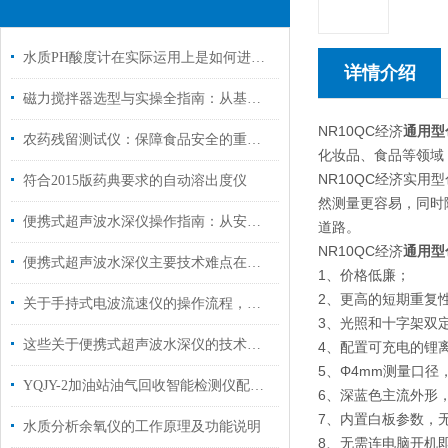
水质PH酸度计在实际运用上是如何进行安装维护的？
详情介绍
磁力搅拌器选型与实操全指南：从基础操作到多场景应用解析
NR10QC经济
通用型
农药残留测试仪：保障食品安全的重要工具
化妆品、食品等领域
NR10QC经济实
符合2015版药典要求的自动溶出度仪
然测量更容易，同时
便携式超声波水深仪操作指南：从安装到测量的完整流程
道路。
NR10QC经济
通用型
便携式超声波水深仪主要技术难点在以下几点
1、价格低廉；
2、更高的短期重复性精
关于手持式电波流速仪的操作流程，这里有详细的
3、光照和十字架双
这些关于便携式超声波水深仪的技术，都是你不知道的
4、配置可充电的锂
5、Φ4mm测量口
YQJY-2加油站油气回收智能检测仪配置清单
6、深蓝色主流外形
7、内置白板参数，
水质分析余氧仪的工作原理及功能说明
8、无需连电脑开机