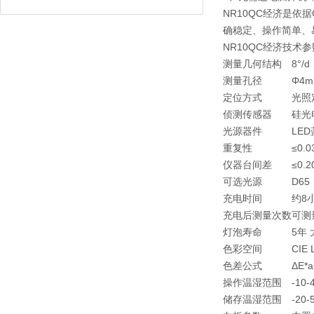
NR10QC经济
是依据
确稳定、操作简单、
NR10QC经济
技术参
测量几何结构
8°/d
测量孔径
Φ4
定位方式
光照
侦测传感器
硅光
光源器件
LE
重复性
≤0
仪器台间差
≤0.
可选光源
D65
充电时间
约8
充电后测量次数
可测量
灯泡寿命
5年
色彩空间
CIE 
色差公式
ΔE*a
操作温湿范围
-1
储存温湿范围
-2