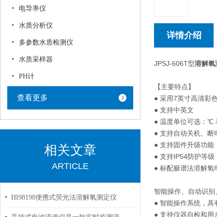
电导率仪
水质分析仪
详情介绍
多参数水质检测仪
水质采样器
JPSJ-606T型
溶解氧
PH计
【主要特点】
查看更多
● 采用7英寸高清彩
● 支持中英文
● 温度单位可选：℃ 
● 支持自动关机、
● 支持固件升级功
相关文章
● 支持IP54防护等级
ARTICLE
● 标配极谱法溶解
智能操作、自动识别
HI98198便携式荧光法溶解氧测定仪
● 智能操作系统，
● 支持仪器自检和