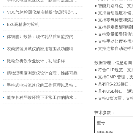
手持式电波流速仪是一款实时监测流体运动的便携利器
● 智能判别终点，
VOC气体检测仪精准捕捉“隐形污染”的实战指南
● 支持自动温度补偿、
● 支持零氧标定和满
EZ6高精密匀胶机
● 支持标定提醒和
● 支持测量报警限值
体细胞计数器：现代乳品质量监控的关键工具
● 支持手动盐度补偿
● 支持连接自动进
农药残留测试仪的应用范围及功能特点说明
微粒分析仪专业设计，功能多样
数据管理，信息追溯
● 符合GLP规范，
药物澄明度测定仪设计合理，性能可靠
● 支持GMP 管理
● 具有RS-232
手持式电波流速仪的工作原理以及特点说明
● 具有USB接口，
能在各种严峻环境下正常工作的防水笔式电导率仪
● 支持U盘读写，支
技术参数：
型号
测量参数