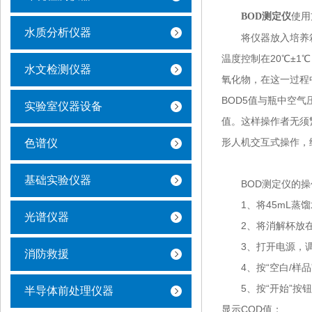
使用
BOD测定仪
水质分析仪器
将仪器放入培养箱
温度控制在20℃±
水文检测仪器
氧化物，在这一过程
BOD5值与瓶中空
实验室仪器设备
值。这样操作者无须
形人机交互式操作，
色谱仪
基础实验仪器
BOD测定仪的操
1、将45mL蒸馏水
光谱仪器
2、将消解杯放在搅
3、打开电源，调
消防救援
4、按“空白/样品”
5、按“开始”按钮
半导体前处理仪器
显示COD值；