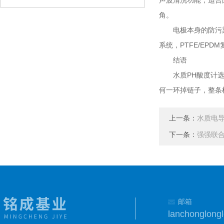
声波清洗功能，适合
角。
电极本身的防污染能
系统，PTFE/EP
结语
水质PH酸度计选型
何一环掉链子，整条
上一条：
水质电
下一条：
强强联
邮箱
lanchonglon