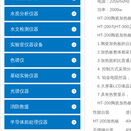
电源：220v/50Hz
功率：2000w
水质分析仪器
HT-200陶瓷加热
HT-200与HT
水文检测仪器
HT-200陶瓷加热
1.陶瓷加热板的
实验室仪器设备
2.加热板整体都
色谱仪
3.加热面积比普
4. 控制方式采
基础实验仪器
5. 铂金电阻控温
6.大屏幕LCD液
光谱仪器
7.具有热警显示
HT-200陶瓷加
消防救援
性能台面
使
HT-200加热板
4
半导体前处理仪器
不锈钢台面
4