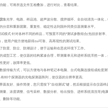
功能，可将所选文件互相叠加，进行对比，查看结果。
仪
集光学、电路、样品池、超声波分散、搅拌循环、全自动清洗一体化，
的分层和重新团聚。重复性、稳定性达到国外同类仪器测量水平。
测试模式:针对各种不同的样品，可预置不同的*测试参数组合(包括折射
)，使用户能方便地获得zui可靠、高再现性的测试结果。
了防震、防尘、防潮设计，便于运输和在恶劣环境下工作。
的成型工艺，使仪器的结构紧凑合理，即测量单元和进样系统浑然一体，
性更好，故障率更低。
数据传输方式，可以方便地与各种笔记本电脑、台式电脑连接组成粒度测
具有80个探测器的光电探测器阵列，使仪器的分辨率更高;
界面友好、操作简便，您只需按下“自动测试”键，然后根据提示在仪器样
测量、浓度调整、信号采样、数据分析、给出报告、进样系统清洗等)电
、删除等功能。