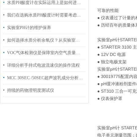
水质PH酸度计在实际运用上是如何进行安装维护的？
可靠的性能
我们在选购水质PH酸度计时需要考虑以下几点
● 仪表通过了计量
● 历经百年的质量
实验室PH计的维护保养
实验室pH计STARTER 
如何选择水质分析余氧仪？从实验室到工业场景的选型差异分析
● STARTER 3100
VOC气体检测仪是保障室内空气质量的守护者
● 12V DC 电源
● 独立电极支架
详细分析手持式电波流速仪的操作流程
实验室pH计STARTER 
● 30019775配置内
MCC 30SEC /50SEC超声波乳成分分析仪体积参数指标
● pH缓冲液粉剂套件(4.0
持续的药物澄明度测试仪
● ST310 三合一可
● 仪表保护罩
实验室pH计 START
电子单元测量范围：(-2.