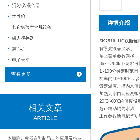
混匀仪/混合器
培养箱
详情介绍
其它实验室常规设备
磁力搅拌器
SK2510LHC双
背景光液晶显示屏
离心机
屏上菜单参数选择
电子天平
35kHz/53kHz两
1~199分钟定时范围
查看更多
功率的40~100%
设定温度、槽内水温
加热无水自动检测报
20℃~60℃的温度设
相关文章
超声辅助均匀水温
工作参数断电记忆功
ARTICLE
体细胞计数器在乳制品上的应用及特点