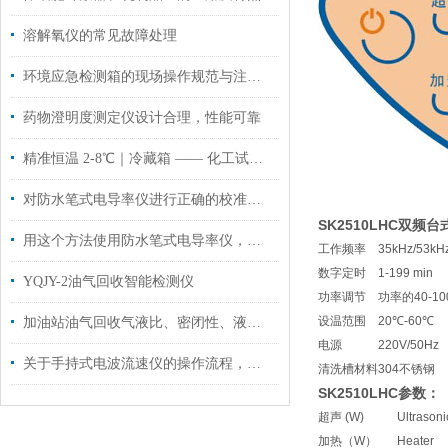
溶解氧仪的常见故障处理
环境应急检测箱的现场操作规范与注意事项
药物澄明度测定仪设计合理，性能可靠
精准恒温 2-8℃｜冷藏箱 —— 化工试剂与样品存储的可靠之选
对防水笔式电导率仪进行正确的校准，可以大大提高工作效率
SK2510LHC双
用这个方法使用防水笔式电导率仪，效果更好哦！
工作频率
35kHz/53kH
数字定时
1-199 min
YQJY-2油气回收智能检测仪
功率调节
功率的40-
设温范围
20℃-60℃
加油站油气回收气液比、密闭性、液阻三项检测
电源
220V/50Hz
关于手持式电波流速仪的操作流程，这里有详细的
清洗槽材料
304不锈钢
SK2510LHC参数：
超声 (W)
Ultrasoni
加热（W）
Heater