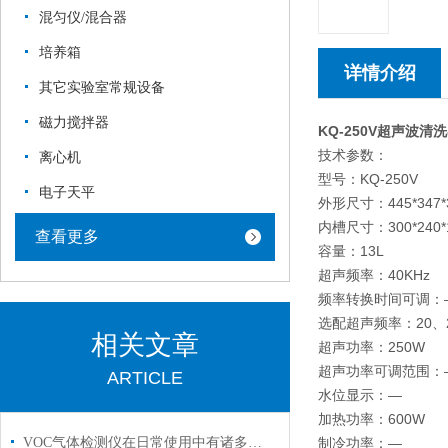
混匀仪/混合器
培养箱
详情介绍
其它实验室常规设备
磁力搅拌器
KQ-250V
超声波清洗
技术参数：
离心机
型号：KQ-250V
电子天平
外形尺寸：445
内槽尺寸：300*240*
查看更多
容量：13L
超声频率：40KHz
频率转换时间可调：
选配超声频率：20、25
相关文章
超声功率：250W
超声功率可调范围：
ARTICLE
水位显示：—
加热功率：600W
VOC气体检测仪在日常使用中有诸多特点
制冷功率：—