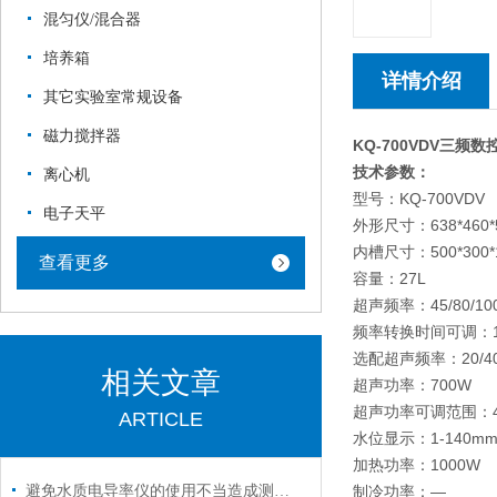
混匀仪/混合器
培养箱
详情介绍
其它实验室常规设备
磁力搅拌器
KQ-700VDV
三频数
技术参数：
离心机
型号：KQ-700VDV
电子天平
外形尺寸：638
内槽尺寸：500*300*
查看更多
容量：27L
超声频率：45/80/10
频率转换时间可调：1-
选配超声频率：20/40/60
相关文章
超声功率：700W
超声功率可调范围：40
ARTICLE
水位显示：1-140m
加热功率：1000W
避免水质电导率仪的使用不当造成测量出现误差很重要
制冷功率：—