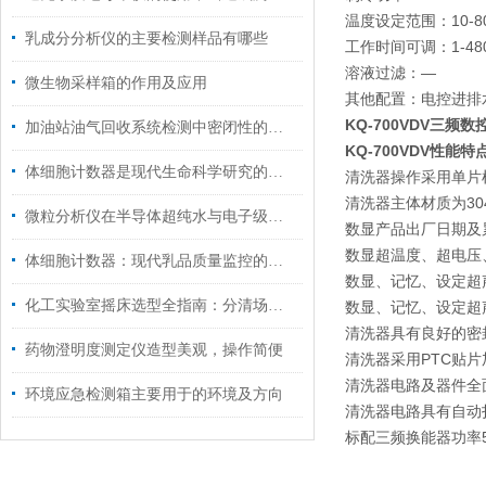
温度设定范围：10-8
乳成分分析仪的主要检测样品有哪些
工作时间可调：1-480
溶液过滤：—
微生物采样箱的作用及应用
其他配置：电控进排水
KQ-700VDV
三频数
加油站油气回收系统检测中密闭性的检测方法
KQ-700VDV
性能特
体细胞计数器是现代生命科学研究的得力助手
清洗器操作采用单片
清洗器主体材质为30
微粒分析仪在半导体超纯水与电子级化学品检测中的关键作用
数显产品出厂日期及
数显超温度、超电压
体细胞计数器：现代乳品质量监控的关键工具
数显、记忆、设定超
化工实验室摇床选型全指南：分清场景、吃透参数，选对设备少走弯路
数显、记忆、设定超
清洗器具有良好的密
药物澄明度测定仪造型美观，操作简便
清洗器采用PTC贴片
清洗器电路及器件全
环境应急检测箱主要用于的环境及方向
清洗器电路具有自动
标配三频换能器功率50W