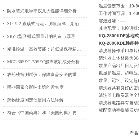
温度设定范围：10-8
防水笔式电导率仪几大性能详细分析
工作时间可调：1-480
溶液过滤：—
SLC9-2 直读式海流计测量海洋、湖泊、水库不同深度水下流速流向
其他配置：电控进排水
KQ-2800KDE
落地式
SRY-1型容栅式雨量计的构造与原理
KQ-2800KDE
性能特
精准控温・高效节能：超低温保存箱赋能化工与科研低温存储
清洗器操作采用单片
清洗器主体材质为30
MCC 30SEC /50SEC超声波乳成分分析仪体积参数指标
数显产品出厂日期及
数显超温度、超电压
农药残留测试仪：保障食品安全的重要工具
数显、记忆、设定超
哪些因素会影响土壤的紧实度
清洗器具有良好的密
清洗器电路及器件全
药物硬度测定仪使用方法详解
清洗器电路具有自动
标配高功率换能器功率1
符合《中国药典》和《美国药典》要求自动取样溶出系统
产品