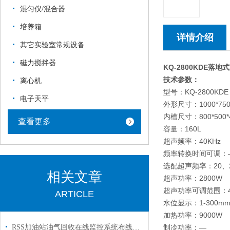
混匀仪/混合器
培养箱
详情介绍
其它实验室常规设备
磁力搅拌器
KQ-2800KDE
落地式
技术参数：
离心机
型号：KQ-2800KDE
电子天平
外形尺寸：100
内槽尺寸：800*500*
查看更多
容量：160L
超声频率：40KHz
频率转换时间可调：
选配超声频率：20、25
相关文章
超声功率：2800W
超声功率可调范围：40
ARTICLE
水位显示：1-300m
加热功率：9000W
RSS加油站油气回收在线监控系统布线图以及安装图纸
制冷功率：—