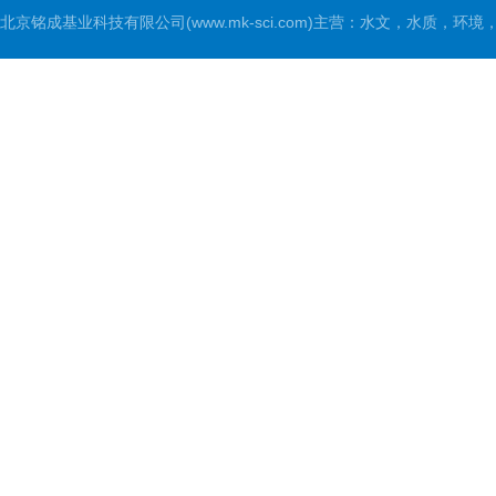
北京铭成基业科技有限公司(www.mk-sci.com)主营：水文，水质，