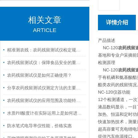
相关文章
详情介绍
ARTICLE
产品描述
NC-120
农药残留
精准测农残：农药残留测试仪检定规程详解
基地和专业户采摘前
检测原理
农药残留测试仪：保障食品安全的重要工具
NC-120
农药残留
农药残留测试仪是如何正确使用？
于有机磷和氨基酸酯
酯类农药的残留情况
分享农药残留测试仪测定方法的主要优点
NC-120
仪器功能
12个检测通道，一次
农药残留测试仪的应用范围及功能特点说明
液晶数码显示，一目
水质PH酸度计在实际运用上是如何进行安装维护的？
加热、恒温和定时功
快速加热技术，测量
防水笔式电导率仪性能，价格实惠
超高容量可充电锂电
提供汽车电源接口。