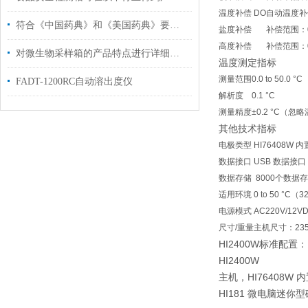
温度补偿 DO
自动温度补偿，范
符合《中国药典》和《美国药典》要求自动取样溶出系统
盐度补偿
补偿范围：0 
高度补偿
补偿范围：0
对微生物采样箱的产品特点进行详细分析
温度测定指标
测量范围
0.0 to 50.0 °C
FADT-1200RC自动溶出度仪
解析度
0.1 °C
测量精度
±0.2 °C（
其他技术指标
电极类型
HI76408
数据接口
USB 数据接口
数据存储
8000个数据存
适用环境
0 to 50 °C
电源模式
AC220V/12
尺寸/重量
主机尺寸：235 
HI2400W标准配置：
HI2400W
主机，HI76408W
HI181 微电脑迷你型