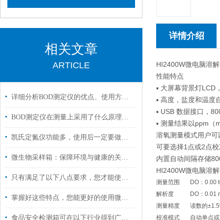
详情介绍
相关文章
ARTICLE
HI2400W微电脑
性能特点
▪ 大屏幕背景灯LC
详细分析BOD测定仪的优点、使用方法以及操作
▪ 高度，盐度和温
▪ USB 数据接口，8
BOD测定仪在测量上采用了什么原理你清楚吗？
▪ 测量结果以ppm（
溶氧测量模式用户可以
凯氏定氮仪功能多，使用后一定要做好日常保养工作
可要选择1点或2点
微生物采样箱：保障环境与健康的关键工具
内置自动间隔存储8
HI2400W微电脑
只有满足了以下八点要求，您才能使用微生物采样箱进行取样
测量范围
DO：0.00 
解析度
DO：0.01
掌握好这些特点，您能更好的使用微粒分析仪
测量精度
读数的±1.
食品安全检测箱可在以下行业得到广泛应用
校准模式
自动单点或