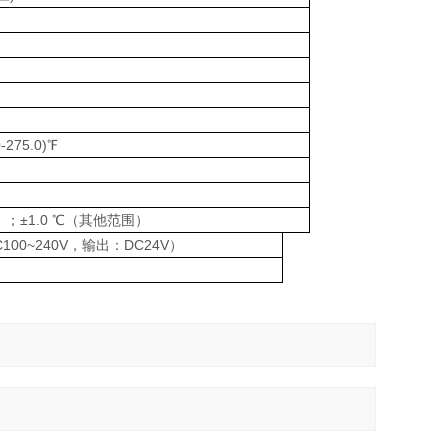
0-275.0)℉
0℃）；±1.0 ℃（其他范围）
00~240V，输出：DC24V）