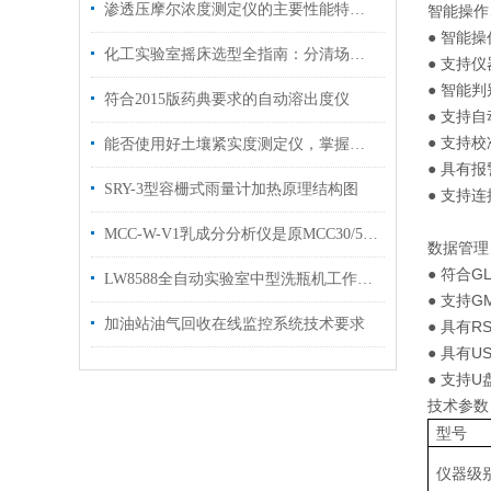
渗透压摩尔浓度测定仪的主要性能特点有哪些
智能操作
● 智能
化工实验室摇床选型全指南：分清场景、吃透参数，选对设备少走弯路
● 支持
● 智能
符合2015版药典要求的自动溶出度仪
● 支持
● 支持
能否使用好土壤紧实度测定仪，掌握其功能是关键
● 具有
SRY-3型容栅式雨量计加热原理结构图
● 支持
MCC-W-V1乳成分分析仪是原MCC30/50SEC升级版
数据管理
● 符合
LW8588全自动实验室中型洗瓶机工作原理及性能特点
● 支持
加油站油气回收在线监控系统技术要求
● 具有
● 具有
● 支持
技术参数
型号
仪器级