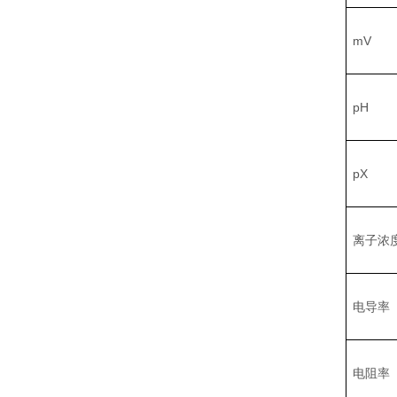
mV
pH
pX
离子浓
电导率
电阻率