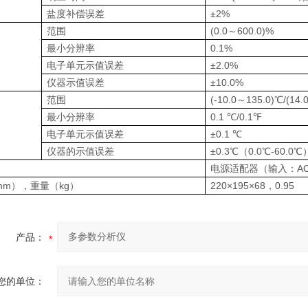
盐度补偿误差
±2%
范围
(0.0～600.0)%
最小分辨率
0.1%
电子单元示值误差
±2.0%
仪器示值误差
±10.0%
范围
(-10.0～135.0)℃/(14.
最小分辨率
0.1 ℃/0.1℉
电子单元示值误差
±0.1 ℃
仪器的示值误差
±0.3℃（0.0℃-60.
电源适配器（输入：AC1
mm），重量（kg）
220×195×68，0.95
产品：
您的单位：