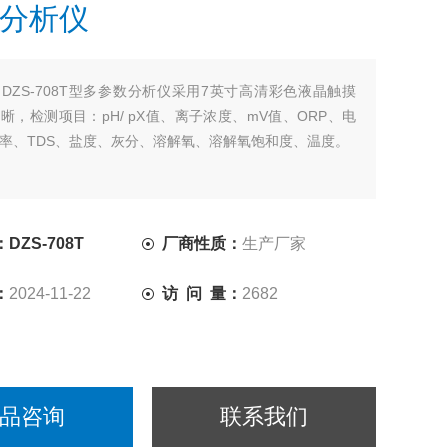
分析仪
：
DZS-708T型多参数分析仪采用7英寸高清彩色液晶触摸
晰，检测项目：pH/ pX值、离子浓度、mV值、ORP、电
率、TDS、盐度、灰分、溶解氧、溶解氧饱和度、温度。
DZS-708T
厂商性质：
生产厂家
：
2024-11-22
访 问 量：
2682
品咨询
联系我们