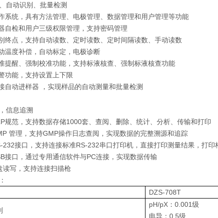
、自动识别、批量检测
操作系统，具有方法管理、电极管理、数据管理和用户管理等功能
仪器自检和用户三级权限管理，支持密码管理
判别终点，支持自动读数、定时读数、定时间隔读数、手动读数
自动温度补偿，自动标定，电极诊断
校准提醒、强制校准功能，支持标液核查、强制标液核查功能
报警功能，支持设置上下限
连接自动进样器 ，实现样品的自动测量和批量检测
，信息追溯
GLP规范，支持数据存储1000套、查阅、删除、统计、分析、传输和打印
GMP 管理，支持GMP操作日志查阅，实现数据的完整溯源和追踪
RS-232接口，支持连接标准RS-232串口打印机，直接打印测量结果，打
USB接口，通过专用通信软件与PC连接，实现数据传输
U盘读写，支持连接扫描枪
：
DZS-708T
pH/pX：0.001级
别
电导：0.5级