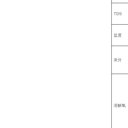
TDS
盐度
灰分
溶解氧