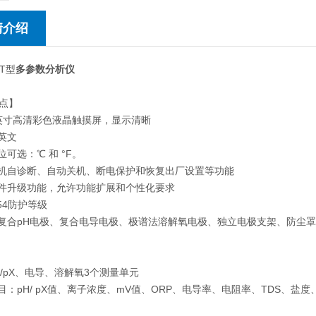
情介绍
8T型
多参数分析仪
点】
7英寸高清彩色液晶触摸屏，显示清晰
中英文
位可选：℃ 和 °F。
开机自诊断、自动关机、断电保护和恢复出厂设置等功能
固件升级功能，允许功能扩展和个性化要求
P54防护等级
三复合pH电极、复合电导电极、极谱法溶解氧电极、独立电极支架、防尘
H/pX、电导、溶解氧3个测量单元
项目：pH/ pX值、离子浓度、mV值、ORP、电导率、电阻率、TDS、