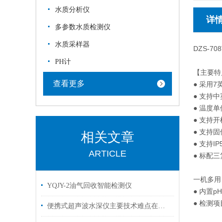
水质分析仪
详
多参数水质检测仪
水质采样器
DZS-70
PH计
【主要特
查看更多
● 采用
● 支持
● 温度单
● 支持
● 支持
相关文章
● 支持I
ARTICLE
● 标配
一机多用
YQJY-2油气回收智能检测仪
● 内置p
● 检测
便携式超声波水深仪主要技术难点在以下几点