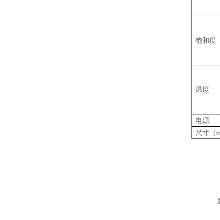
饱和度
温度
电源
尺寸（