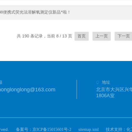
8198便携式荧光法溶解氧测定仪新品*啦！
共 190 条记录，当前 8 / 13 页
首页
上一页
下一页
箱
地址
honglonglong@163.com
北京市大兴区兴
1806A室
ved.
备案号：
技术支持：
京ICP备15015601号-2
sitemap.xml
化